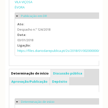
VILA VIÇOSA
ÉVORA
Publicação em DR
Ocultar
Ato:
Despacho n.º 124/2018
Data:
03/01/2018
Ligação:
https://files.diariodarepublica.pt/2s/2018/01/002000000/0019
PE
Determinação de início
Discussão pública
(separador ativo)
Aprovação/Publicação
Depósito
Determinação de início
Ocultar