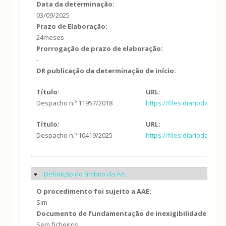
Data da determinação:
03/09/2025
Prazo de Elaboração:
24meses
Prorrogação de prazo de elaboração:
-
DR publicação da determinação de início:
Título:
URL:
Despacho n.º 11957/2018
https://files.diariodarep
Título:
URL:
Despacho n.º 10419/2025
https://files.diariodarep
Definição do âmbito da AA
Ocultar
O procedimento foi sujeito a AAE:
Sim
Documento de fundamentação de inexigibilidade:
Sem ficheiros.