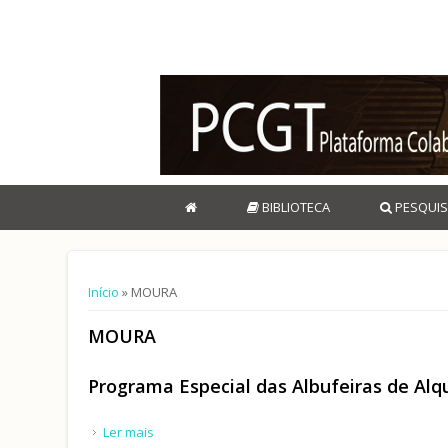
BIBLIOTECA
PESQUIS
Está aqui
Início
» MOURA
MOURA
Programa Especial das Albufeiras de Al
Ler mais
acerca de Programa Especial das Albufeiras de