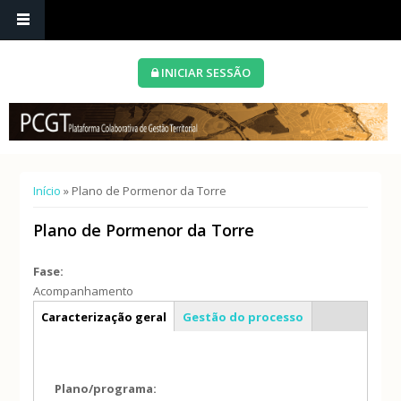
INICIAR SESSÃO
Está aqui
Início
» Plano de Pormenor da Torre
Plano de Pormenor da Torre
Fase:
Acompanhamento
Info geral
Caracterização geral
Gestão do processo
Plano/programa: