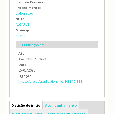
Plano de Pormenor
Procedimento:
Elaboração
NUT:
ALGARVE
Município:
SILVES
Publicação em DR
Ocultar
Ato:
Aviso 2513/2026/2
Data:
05/02/2026
Ligação:
https://dre.pt/application/file/1038101338
PP
Decisão de início
Acompanhamento
Discussão pública
Aprovação/Publicação