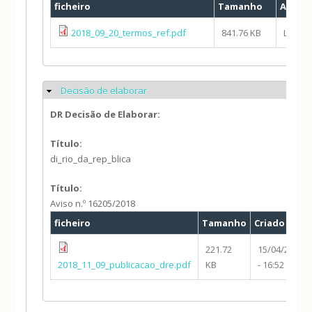
ficheiro
Tamanho
Autor
2018_09_20_termos_ref.pdf
841.76 KB
Luísa 
Decisão de elaborar
Ocultar
DR Decisão de Elaborar:
Título:
di_rio_da_rep_blica
Título:
Aviso n.º 16205/2018
ficheiro
Tamanho
Criado
221.72
15/04/2019
2018_11_09_publicacao_dre.pdf
KB
- 16:52