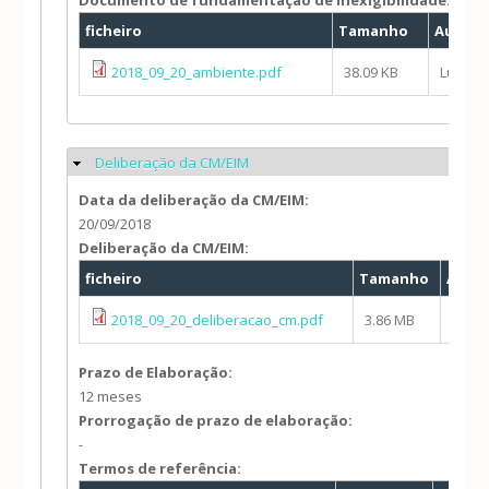
Documento de fundamentação de inexigibilidade:
ficheiro
Tamanho
Autor
2018_09_20_ambiente.pdf
38.09 KB
Luísa V
Deliberação da CM/EIM
Ocultar
Data da deliberação da CM/EIM:
20/09/2018
Deliberação da CM/EIM:
ficheiro
Tamanho
Auto
2018_09_20_deliberacao_cm.pdf
3.86 MB
Luísa
Prazo de Elaboração:
12 meses
Prorrogação de prazo de elaboração:
-
Termos de referência: