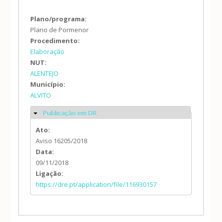
Plano/programa:
Plano de Pormenor
Procedimento:
Elaboração
NUT:
ALENTEJO
Município:
ALVITO
Publicação em DR
Ocultar
Ato:
Aviso 16205/2018
Data:
09/11/2018
Ligação:
https://dre.pt/application/file/116930157