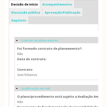
PP
Decisão de início
Acompanhamento
Discussão pública
Aprovação/Publicação
Depósito
Contrato de planeamento
Ocultar
Foi formado contrato de planeamento?:
Não
Data do contrato:
-
Contrato:
Sem ficheiros.
Qualificação em AAE
Ocultar
O plano/procedimento está sujeito a Avaliação Ambien
Não