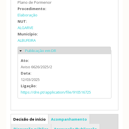
Plano de Pormenor
Procedimento:
Elaboração
NUT:
ALGARVE
Município:
ALBUFEIRA
Publicação em DR
Ocultar
Ato:
Aviso 6626/2025/2
Data:
12/03/2025
Ligação:
https://dre.pt/application/file/910516725
PP
Decisão de início
Acompanhamento
Discussão pública
Aprovação/Publicação