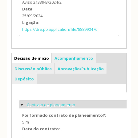
Aviso 21339-B/2024/2
Data:
25/09/2024
Ligação:
https://dre.pt/application/file/888990476
PP
Decisão de início
Acompanhamento
Discussão pública
Aprovação/Publicação
Depósito
Contrato de planeamento
Ocultar
Foi formado contrato de planeamento?:
Sim
Data do contrato:
-