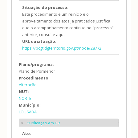
Situação do processo:
Este procedimento é um reinício e o
aproveitamento dos atos já praticados justifica
que o acompanhamento continue no "processo"
anterior, consulte aqui:
URL da situação:
https://pcgt.dgterritorio.gov.pt/node/28772
Plano/programa:
Plano de Pormenor
Procedimento:
Alteração
NUT:
NORTE
Município:
LOUSADA
Publicação em DR
Ocultar
Ato: