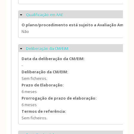
Qualificação em AAE
Ocultar
O plano/procedimento está sujeito a Avaliação Ambien
Não
Deliberação da CM/EIM
Ocultar
Data da deliberação da CM/EIM:
-
Deliberação da CM/EIM:
Sem ficheiros.
Prazo de Elaboração:
6 meses
Prorrogação de prazo de elaboração:
6 meses
Termos de referência:
Sem ficheiros.