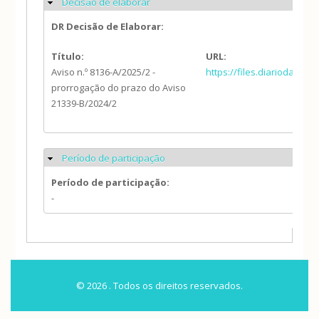
Decisão de elaborar
Ocultar
DR Decisão de Elaborar:
Título:
URL:
Aviso n.º 8136-A/2025/2 -
https://files.diariodarep
prorrogação do prazo do Aviso
21339-B/2024/2
Período de participação
Ocultar
Período de participação:
-
© 2026 . Todos os direitos reservados.