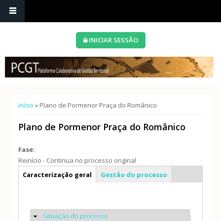
INICIAR SESSÃO
Está aqui
Início
» Plano de Pormenor Praça do Românico
Plano de Pormenor Praça do Românico
Fase:
Reinício - Continua no processo original
Info geral
Caracterização geral
Gestão do processo
Situação do processo
Ocultar