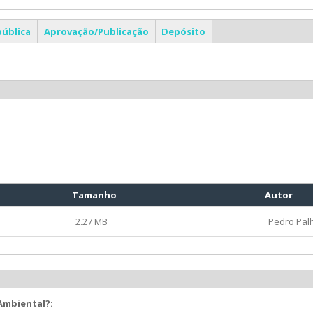
pública
Aprovação/Publicação
Depósito
Tamanho
Autor
2.27 MB
Pedro Pal
 Ambiental?: