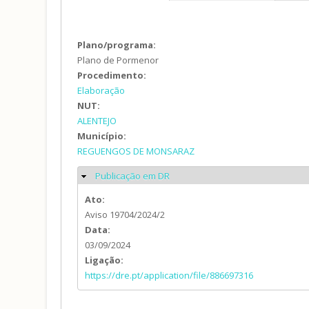
Plano/programa:
Plano de Pormenor
Procedimento:
Elaboração
NUT:
ALENTEJO
Município:
REGUENGOS DE MONSARAZ
Publicação em DR
Ocultar
Ato:
Aviso 19704/2024/2
Data:
03/09/2024
Ligação:
https://dre.pt/application/file/886697316