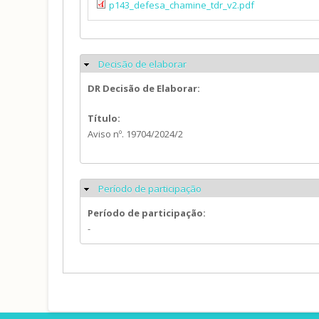
p143_defesa_chamine_tdr_v2.pdf
Decisão de elaborar
Ocultar
DR Decisão de Elaborar:
Título:
Aviso nº. 19704/2024/2
Período de participação
Ocultar
Período de participação:
-