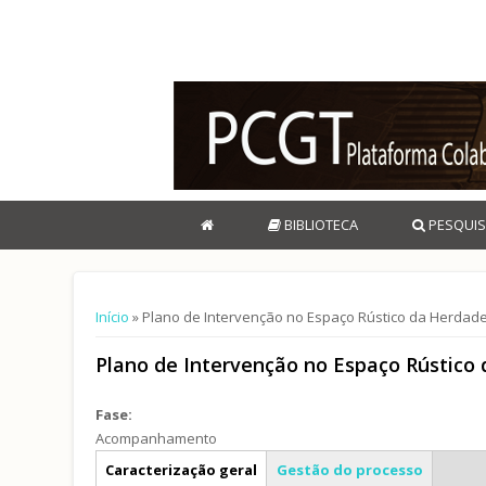
BIBLIOTECA
PESQUIS
Está aqui
Início
» Plano de Intervenção no Espaço Rústico da Herdad
Plano de Intervenção no Espaço Rústic
Fase:
Acompanhamento
Info geral
Caracterização geral
Gestão do processo