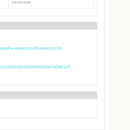
rui.mourao
/detalhe/edital/620-2024-864254118
a.pt/2s/2026/03/050000000/0034100342.pdf