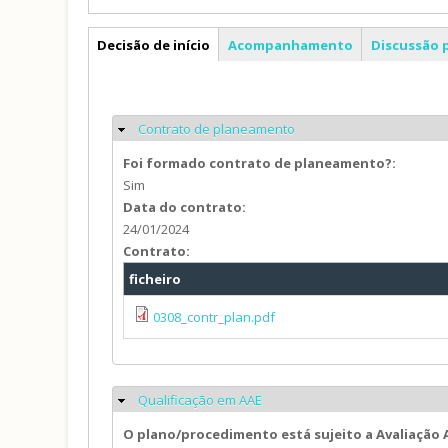
PP
Decisão de início
Acompanhamento
Discussão 
Contrato de planeamento
Ocultar
Foi formado contrato de planeamento?:
Sim
Data do contrato:
24/01/2024
Contrato:
ficheiro
0308_contr_plan.pdf
Qualificação em AAE
Ocultar
O plano/procedimento está sujeito a Avaliação