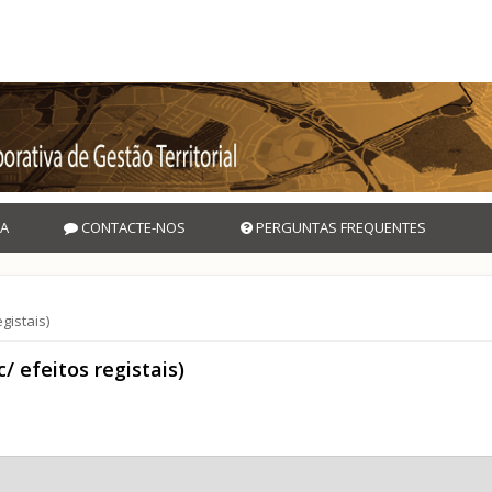
A
CONTACTE-NOS
PERGUNTAS FREQUENTES
gistais)
 efeitos registais)