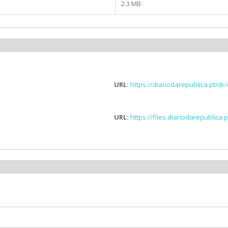
2.3 MB
URL:
https://diariodarepublica.pt/dr
URL:
https://files.diariodarepublic