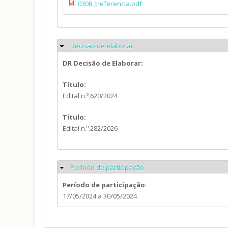
0308_treferencia.pdf
Decisão de elaborar
Ocultar
DR Decisão de Elaborar:
Título:
Edital n.º 620/2024
Título:
Edital n.º 282/2026
Período de participação
Ocultar
Período de participação:
17/05/2024
a
30/05/2024