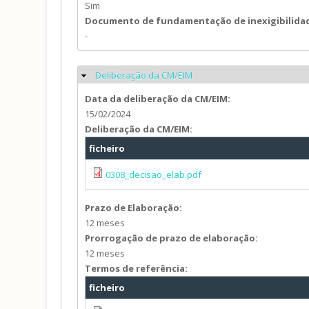
Sim
Documento de fundamentação de inexigibilida
-
Deliberação da CM/EIM
Ocultar
Data da deliberação da CM/EIM:
15/02/2024
Deliberação da CM/EIM:
ficheiro
0308_decisao_elab.pdf
Prazo de Elaboração:
12 meses
Prorrogação de prazo de elaboração:
12 meses
Termos de referência:
ficheiro