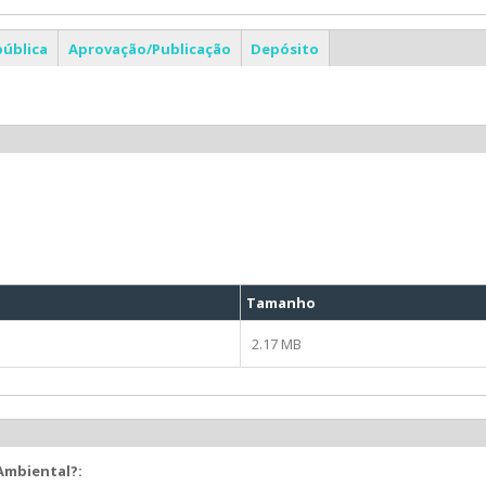
pública
Aprovação/Publicação
Depósito
Tamanho
2.17 MB
 Ambiental?: