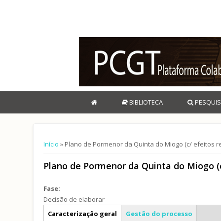
BIBLIOTECA
PESQUIS
Está aqui
Início
» Plano de Pormenor da Quinta do Miogo (c/ efeitos re
Plano de Pormenor da Quinta do Miogo (c/
Fase:
Decisão de elaborar
Info geral
Caracterização geral
Gestão do processo