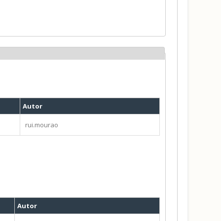
Autor
rui.mourao
Autor