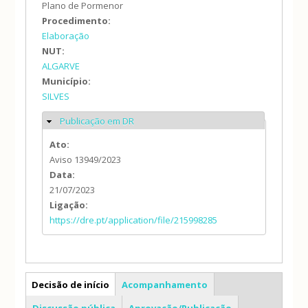
Plano de Pormenor
Procedimento:
Elaboração
NUT:
ALGARVE
Município:
SILVES
Publicação em DR
Ocultar
Ato:
Aviso 13949/2023
Data:
21/07/2023
Ligação:
https://dre.pt/application/file/215998285
PP
Decisão de início
Acompanhamento
Discussão pública
Aprovação/Publicação