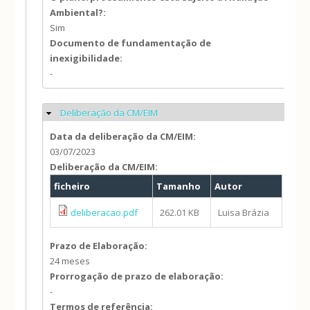
Ambiental?:
Sim
Documento de fundamentação de
inexigibilidade:
-
Deliberação da CM/EIM
Ocultar
Data da deliberação da CM/EIM:
03/07/2023
Deliberação da CM/EIM:
ficheiro
Tamanho
Autor
deliberacao.pdf
262.01 KB
Luisa Brázia
Prazo de Elaboração:
24 meses
Prorrogação de prazo de elaboração:
-
Termos de referência: