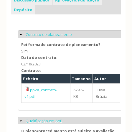
Depósito
Contrato de planeamento
Ocultar
Foi formado contrato de planeamento?:
Sim
Data do contrato:
02/10/2023
Contrato:
ficheiro
Tamanho
Autor
ppva_contrato-
679.62
Luisa
v1.pdf
KB
Brázia
Qualificação em AAE
Ocultar
O plano/procedimento está sujeito a Avaliação