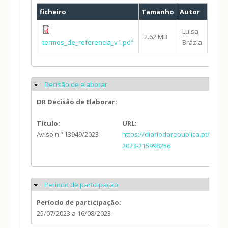
ficheiro
Tamanho
Autor
Luisa
2.62 MB
termos_de_referencia_v1.pdf
Brázia
Decisão de elaborar
Ocultar
DR Decisão de Elaborar:
Título:
URL:
Aviso n.º 13949/2023
https://diariodarepublica.pt/dr/d
2023-215998256
Período de participação
Ocultar
Período de participação:
25/07/2023
a
16/08/2023