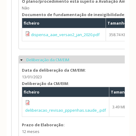
O plano/procedimento está sujeito a Avaliação Ambien
Não
Documento de fundamentação de inexigibilidade:
ficheiro
Tamanho
A
dispensa_aae_versao2_jan_2020.pdf
358.74 KB
i
Deliberação da CM/EIM
Ocultar
Data da deliberação da CM/EIM:
13/01/2023
Deliberação da CM/EIM:
ficheiro
Tamanho
3.49 MB
deliberacao_revisao_pppenhas.saude_.pdf
Prazo de Elaboração:
12 meses