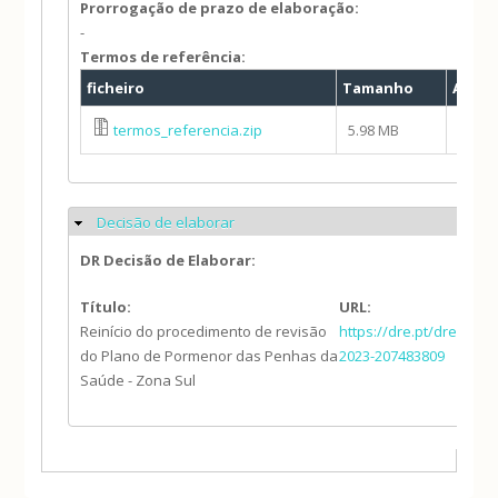
Prorrogação de prazo de elaboração:
-
Termos de referência:
ficheiro
Tamanho
Autor
termos_referencia.zip
5.98 MB
isabe
Decisão de elaborar
Ocultar
DR Decisão de Elaborar:
Título:
URL:
Reinício do procedimento de revisão
https://dre.pt/dre/deta
do Plano de Pormenor das Penhas da
2023-207483809
Saúde - Zona Sul