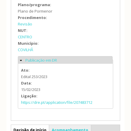
Plano/programa:
Plano de Pormenor
Procedimento:
Revisão
NUT:
CENTRO
Município:
COVILHÃ
Publicação em DR
Ocultar
Ato:
Edital 253/2023
Data:
15/02/2023
Ligação:
https://dre.pt/application/file/207483712
PP
Decisão de início
Acompanhamento