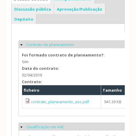
Discussão pública
Aprovação/Publicação
Depósito
Contrato de planeamento
Ocultar
Foi formado contrato de planeamento?:
Sim
Data do contrato:
02/04/2019
Contrato:
ficheiro
Tamanho
Au
contrato_planeamento_ass.pdf
941.39 KB
is
Qualificação em AAE
Ocultar