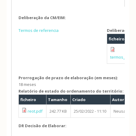
Deliberação da CM/EIM:
Termos de referencia
Deliberação:
ficheiro
termos_de_re
Prorrogação de prazo de elaboração (em meses):
18 meses
Relatório de estado do ordenamento do território:
ficheiro
Tamanho
Criado
Autor
reot.pdf
242.77 KB
25/02/2022 - 11:10
Neusa Alex
DR Decisão de Elaborar: