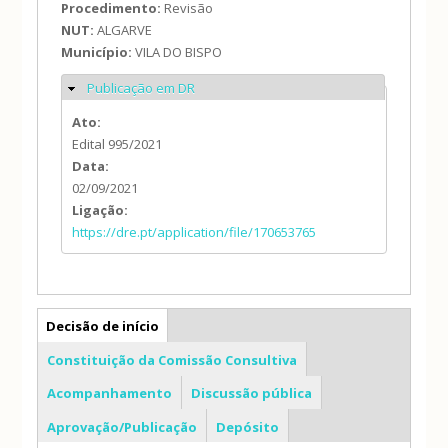
Procedimento:
Revisão
NUT:
ALGARVE
Município:
VILA DO BISPO
Publicação em DR
Ocultar
Ato:
Edital 995/2021
Data:
02/09/2021
Ligação:
https://dre.pt/application/file/170653765
PDM
Decisão de início
Constituição da Comissão Consultiva
Acompanhamento
Discussão pública
Aprovação/Publicação
Depósito