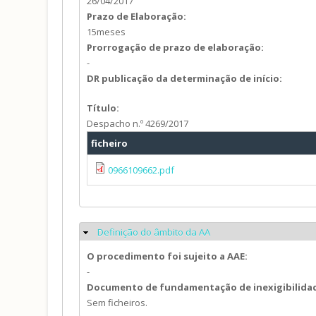
26/04/2017
Prazo de Elaboração:
15meses
Prorrogação de prazo de elaboração:
-
DR publicação da determinação de início:
Título:
Despacho n.º 4269/2017
ficheiro
0966109662.pdf
Definição do âmbito da AA
Ocultar
O procedimento foi sujeito a AAE:
-
Documento de fundamentação de inexigibilida
Sem ficheiros.