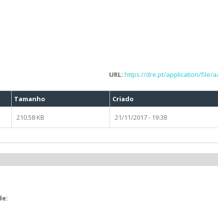
URL:
https://dre.pt/application/file/
Tamanho
Criado
210.58 KB
21/11/2017 - 19:38
de: