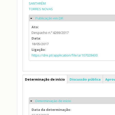
SANTARÉM
TORRES NOVAS
Publicação em DR
Ocultar
Ato:
Despacho n.º 4269/2017
Data:
18/05/2017
Ligação:
https://dre.pt/application/file/a/107028430
PE
Determinação de início
Discussão pública
Aprov
(separador ativo)
Determinação de início
Ocultar
Data da determinação: