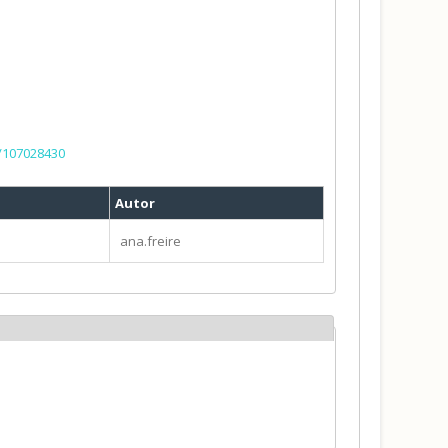
a/107028430
Autor
ana.freire