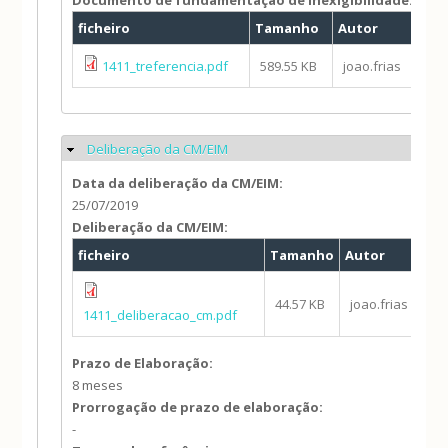
Documento de fundamentação de inexigibilidade:
ficheiro
Tamanho
Autor
1411_treferencia.pdf
589.55 KB
joao.frias
Deliberação da CM/EIM
Ocultar
Data da deliberação da CM/EIM:
25/07/2019
Deliberação da CM/EIM:
ficheiro
Tamanho
Autor
44.57 KB
joao.frias
1411_deliberacao_cm.pdf
Prazo de Elaboração:
8 meses
Prorrogação de prazo de elaboração:
-