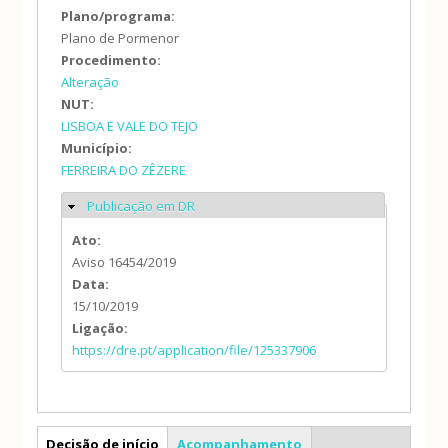
Plano/programa:
Plano de Pormenor
Procedimento:
Alteração
NUT:
LISBOA E VALE DO TEJO
Município:
FERREIRA DO ZÊZERE
Publicação em DR
Ocultar
Ato:
Aviso 16454/2019
Data:
15/10/2019
Ligação:
https://dre.pt/application/file/125337906
PP
Decisão de início
Acompanhamento