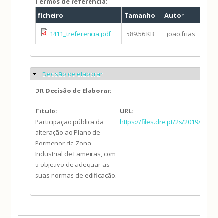
Termos de referência:
ficheiro
Tamanho
Autor
1411_treferencia.pdf
589.56 KB
joao.frias
Decisão de elaborar
Ocultar
DR Decisão de Elaborar:
Título:
URL:
Participação pública da
https://files.dre.pt/2s/2019/10/
alteração ao Plano de
Pormenor da Zona
Industrial de Lameiras, com
o objetivo de adequar as
suas normas de edificação.