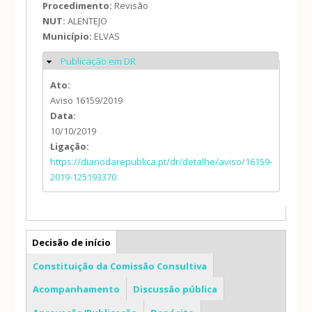
Procedimento:
Revisão
NUT:
ALENTEJO
Município:
ELVAS
Publicação em DR
Ocultar
Ato:
Aviso 16159/2019
Data:
10/10/2019
Ligação:
https://diariodarepublica.pt/dr/detalhe/aviso/16159-
2019-125193370
PDM
Decisão de início
Constituição da Comissão Consultiva
Acompanhamento
Discussão pública