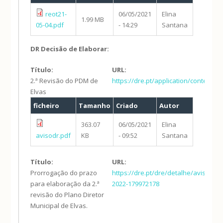
reot21-
06/05/2021
Elina
1.99 MB
05-04.pdf
- 14:29
Santana
DR Decisão de Elaborar:
Título:
URL:
2.ª Revisão do PDM de
https://dre.pt/application/conteudo
Elvas
ficheiro
Tamanho
Criado
Autor
363.07
06/05/2021
Elina
avisodr.pdf
KB
- 09:52
Santana
Título:
URL:
Prorrogação do prazo
https://dre.pt/dre/detalhe/aviso/469
para elaboração da 2.ª
2022-179972178
revisão do Plano Diretor
Municipal de Elvas.