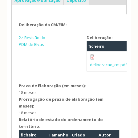
Aprovação/Publicação
Depósito
Deliberação da CM/EIM:
2.ª Revisão do
Deliberação:
PDM de Elvas
ficheiro
Ta
63
deliberacao_cm.pdf
Prazo de Elaboração (em meses):
18 meses
Prorrogação de prazo de elaboração (em
meses):
18 meses
Relatório de estado do ordenamento do
território:
ficheiro
Tamanho
Criado
Autor