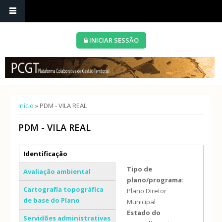
INICIAR SESSÃO
Está aqui
Início
» PDM - VILA REAL
PDM - VILA REAL
Separadores verticais
Identificação
(separador ativo)
Tipo de
Avaliação ambiental
plano/programa:
Cartografia topográfica
Plano Diretor
de base do Plano
Municipal
Estado do
Servidões administrativas