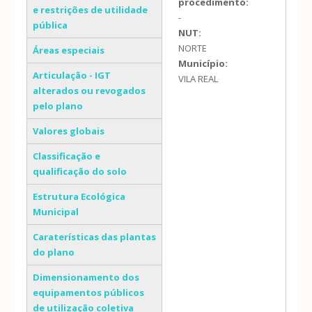
procedimento:
e restrições de utilidade
-
pública
NUT:
NORTE
Áreas especiais
Município:
Articulação - IGT
VILA REAL
alterados ou revogados
pelo plano
Valores globais
Classificação e
qualificação do solo
Estrutura Ecológica
Municipal
Caraterísticas das plantas
do plano
Dimensionamento dos
equipamentos públicos
de utilização coletiva