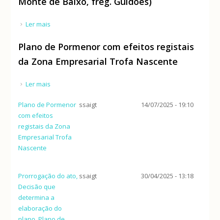
Monte de Baixo, freg. Guidões)
Ler mais
acerca de PDM - TROFA (reclassificação do solo em
Monte de Baixo, freg. Guidões)
Plano de Pormenor com efeitos registais
da Zona Empresarial Trofa Nascente
Ler mais
acerca de Plano de Pormenor com efeitos registais
da Zona Empresarial Trofa Nascente
Plano de Pormenor
ssaigt
14/07/2025 - 19:10
com efeitos
registais da Zona
Empresarial Trofa
Nascente
Prorrogação do ato,
ssaigt
30/04/2025 - 13:18
Decisão que
determina a
elaboração do
plano, Plano de