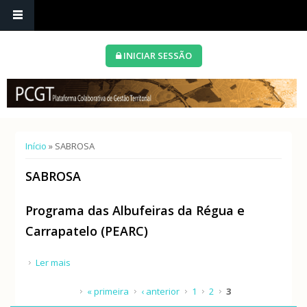
INICIAR SESSÃO
Está aqui
Início
» SABROSA
SABROSA
Programa das Albufeiras da Régua e
Carrapatelo (PEARC)
Ler mais
acerca de Programa das Albufeiras da Régua e
Carrapatelo (PEARC)
Páginas
« primeira
‹ anterior
1
2
3