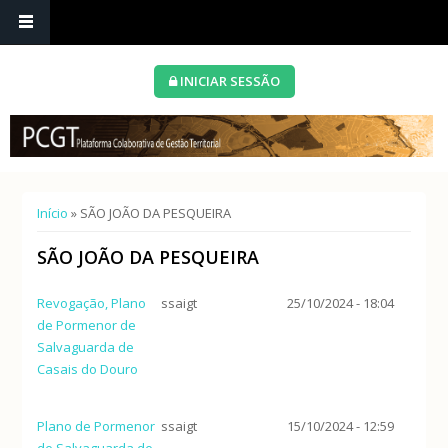
INICIAR SESSÃO
Está aqui
Início
» SÃO JOÃO DA PESQUEIRA
SÃO JOÃO DA PESQUEIRA
Revogação, Plano
ssaigt
25/10/2024 - 18:04
de Pormenor de
Salvaguarda de
Casais do Douro
Plano de Pormenor
ssaigt
15/10/2024 - 12:59
de Salvaguarda de