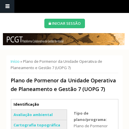
INICIAR SESSÃO
Está aqui
Início
» Plano de Pormenor da Unidade Operativa de
Planeamento e Gestão 7 (UOPG 7)
Plano de Pormenor da Unidade Operativa
de Planeamento e Gestão 7 (UOPG 7)
Separadores verticais
Identificação
(separador ativo)
Tipo de
Avaliação ambiental
plano/programa:
Cartografia topográfica
Plano de Pormenor