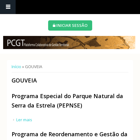
INICIAR SESSÃO
Está aqui
Início
» GOUVEIA
GOUVEIA
Programa Especial do Parque Natural da
Serra da Estrela (PEPNSE)
Ler mais
acerca de Programa Especial do Parque Natural da
Serra da Estrela (PEPNSE)
Programa de Reordenamento e Gestão da