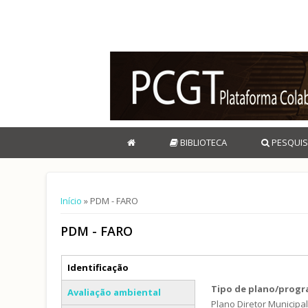
BIBLIOTECA
PESQUIS
Está aqui
Início
» PDM - FARO
PDM - FARO
Separadores verticais
Identificação
(separador ativo)
Tipo de plano/prog
Avaliação ambiental
Plano Diretor Municipa