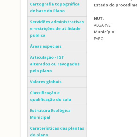
Cartografia topográfica
Estado do procedim
de base do Plano
-
NUT:
Servidões administrativas
ALGARVE
e restrições de utilidade
Município:
pública
FARO
Áreas especiais
Articulação - IGT
alterados ou revogados
pelo plano
Valores globais
Classificação e
qualificação do solo
Estrutura Ecológica
Municipal
Caraterísticas das plantas
do plano