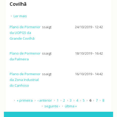
Covilhã
Ler mais
acerca de Plano de Pormenor da UOPG5 da Grande
Covilhã
Plano de Pormenor
ssaigt
24/10/2019 - 12:42
da UOPG5 da
Grande Covilhã
Plano de Pormenor
ssaigt
18/10/2019 - 16:42
da Palmeira
Plano de Pormenor
ssaigt
16/10/2019 - 14:42
da Zona Industrial
do Canhoso
Páginas
« primeira
‹ anterior
1
2
3
4
5
6
7
8
seguinte ›
última »