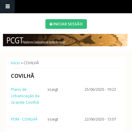
INICIAR SESSÃO
Está aqui
Início
» COVILHÃ
COVILHÃ
Plano de
ssaigt
25/06/2020 - 19:22
Urbanização da
Grande Covilhã
PDM - COVILHÃ
ssaigt
22/06/2020 - 13:07