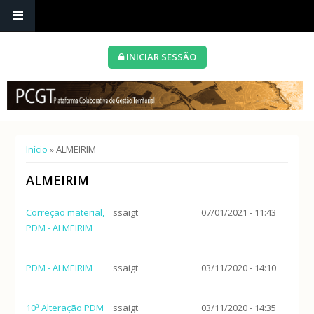
INICIAR SESSÃO
Está aqui
Início
» ALMEIRIM
ALMEIRIM
Correção material,
ssaigt
07/01/2021 - 11:43
PDM - ALMEIRIM
PDM - ALMEIRIM
ssaigt
03/11/2020 - 14:10
10ª Alteração PDM
ssaigt
03/11/2020 - 14:35