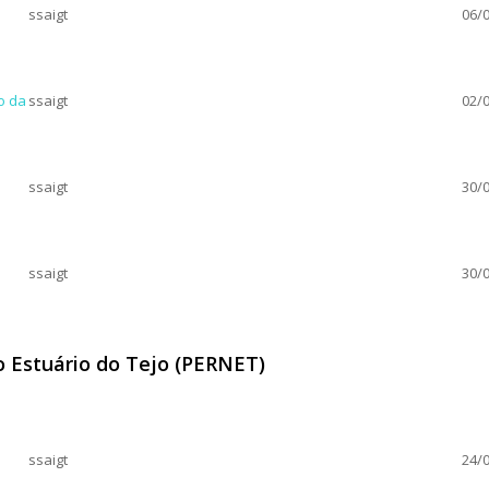
ssaigt
06/0
o da
ssaigt
02/0
ssaigt
30/0
ssaigt
30/0
o Estuário do Tejo (PERNET)
 do Estuário do Tejo (PERNET)
ssaigt
24/0