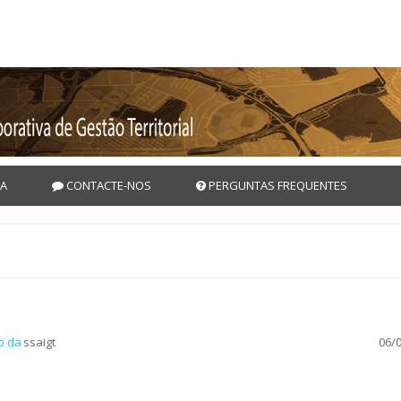
A
CONTACTE-NOS
PERGUNTAS FREQUENTES
o da
ssaigt
06/0