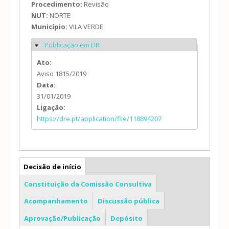
Procedimento:
Revisão
NUT:
NORTE
Município:
VILA VERDE
Publicação em DR
Ocultar
Ato:
Aviso 1815/2019
Data:
31/01/2019
Ligação:
https://dre.pt/application/file/118894207
PDM
Decisão de início
Constituição da Comissão Consultiva
Acompanhamento
Discussão pública
Aprovação/Publicação
Depósito