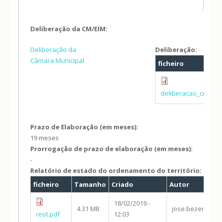
Deliberação da CM/EIM:
Deliberação da
Deliberação:
Câmara Municipal
ficheiro
deliberacao_cm_rev
Prazo de Elaboração (em meses):
19 meses
Prorrogação de prazo de elaboração (em meses):
-
Relatório de estado do ordenamento do território:
ficheiro
Tamanho
Criado
Autor
18/02/2019 -
4.31 MB
jose.bezerra
reot.pdf
12:03