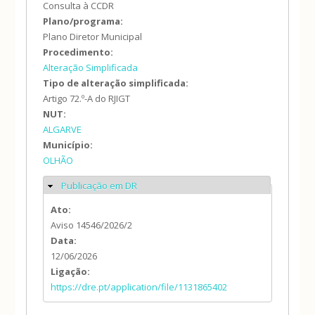
Consulta à CCDR
Plano/programa:
Plano Diretor Municipal
Procedimento:
Alteração Simplificada
Tipo de alteração simplificada:
Artigo 72.º-A do RJIGT
NUT:
ALGARVE
Município:
OLHÃO
Publicação em DR
Ocultar
Ato:
Aviso 14546/2026/2
Data:
12/06/2026
Ligação:
https://dre.pt/application/file/1131865402