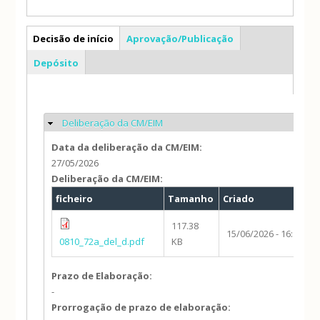
AS
Decisão de início
Aprovação/Publicação
(separador ativo)
Depósito
Deliberação da CM/EIM
Ocultar
Data da deliberação da CM/EIM:
27/05/2026
Deliberação da CM/EIM:
ficheiro
Tamanho
Criado
117.38
15/06/2026 - 16:10
0810_72a_del_d.pdf
KB
Prazo de Elaboração:
-
Prorrogação de prazo de elaboração: