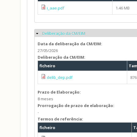
i_aae.pdf
1.46 MB
Deliberação da CM/EIM
Ocultar
Data da deliberação da CM/EIM:
27/05/2026
Deliberação da CM/EIM:
ficheiro
Ta
delib_dep.pdf
876
Prazo de Elaboração:
8 meses
Prorrogação de prazo de elaboração:
-
Termos de referência:
ficheiro
T