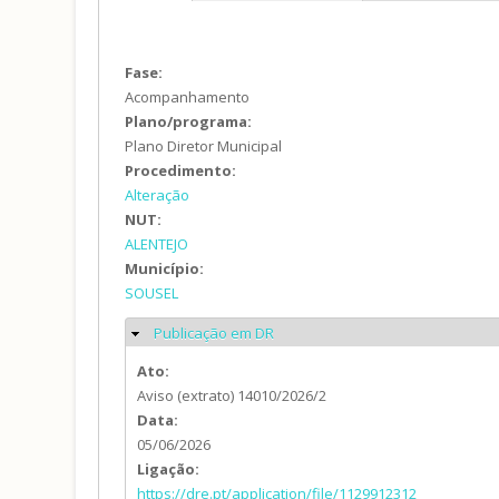
Fase:
Acompanhamento
Plano/programa:
Plano Diretor Municipal
Procedimento:
Alteração
NUT:
ALENTEJO
Município:
SOUSEL
Publicação em DR
Ocultar
Ato:
Aviso (extrato) 14010/2026/2
Data:
05/06/2026
Ligação:
https://dre.pt/application/file/1129912312