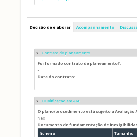
PDM
Decisão de elaborar
Acompanhamento
Discuss
Contrato de planeamento
Ocultar
Foi formado contrato de planeamento?:
-
Data do contrato:
-
Qualificação em AAE
Ocultar
O plano/procedimento está sujeito a Avaliação
Não
Documento de fundamentação de inexigibilida
ficheiro
Tamanho