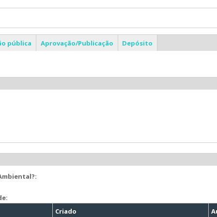
ão pública
Aprovação/Publicação
Depósito
 Ambiental?:
de:
Criado
A