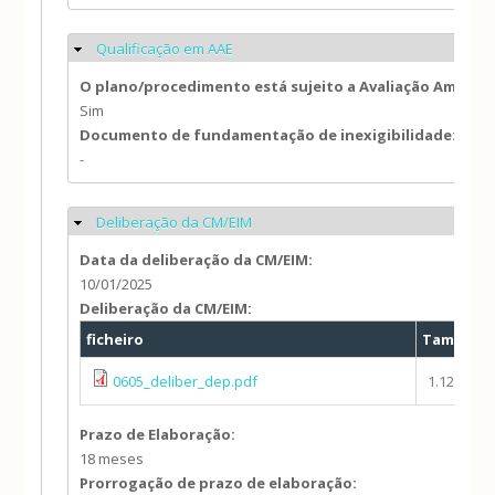
Qualificação em AAE
Ocultar
O plano/procedimento está sujeito a Avaliação Ambien
Sim
Documento de fundamentação de inexigibilidade:
-
Deliberação da CM/EIM
Ocultar
Data da deliberação da CM/EIM:
10/01/2025
Deliberação da CM/EIM:
ficheiro
Tamanho
0605_deliber_dep.pdf
1.12 MB
Prazo de Elaboração:
18 meses
Prorrogação de prazo de elaboração: