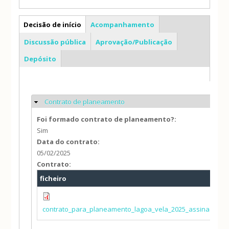
PP
Decisão de início
Acompanhamento
Discussão pública
Aprovação/Publicação
Depósito
Contrato de planeamento
Ocultar
Foi formado contrato de planeamento?:
Sim
Data do contrato:
05/02/2025
Contrato:
ficheiro
contrato_para_planeamento_lagoa_vela_2025_assinado_m