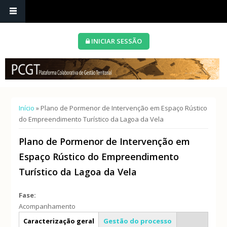
INICIAR SESSÃO
Está aqui
Início
» Plano de Pormenor de Intervenção em Espaço Rústico
do Empreendimento Turístico da Lagoa da Vela
Plano de Pormenor de Intervenção em
Espaço Rústico do Empreendimento
Turístico da Lagoa da Vela
Fase:
Acompanhamento
Info geral
Caracterização geral
Gestão do processo