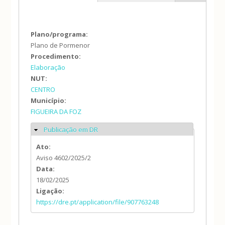
Plano/programa:
Plano de Pormenor
Procedimento:
Elaboração
NUT:
CENTRO
Município:
FIGUEIRA DA FOZ
Publicação em DR
Ocultar
Ato:
Aviso 4602/2025/2
Data:
18/02/2025
Ligação:
https://dre.pt/application/file/907763248