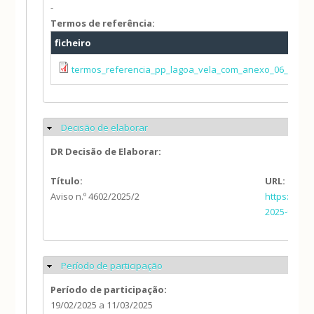
-
Termos de referência:
ficheiro
termos_referencia_pp_lagoa_vela_com_anexo_06_01_20
Decisão de elaborar
Ocultar
DR Decisão de Elaborar:
Título:
URL:
Aviso n.º 4602/2025/2
https://dia
2025-90776
Período de participação
Ocultar
Período de participação:
19/02/2025
a
11/03/2025