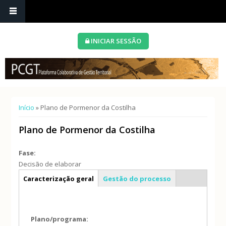
INICIAR SESSÃO
Está aqui
Início
» Plano de Pormenor da Costilha
Plano de Pormenor da Costilha
Fase:
Decisão de elaborar
Info geral
Caracterização geral
Gestão do processo
Plano/programa: