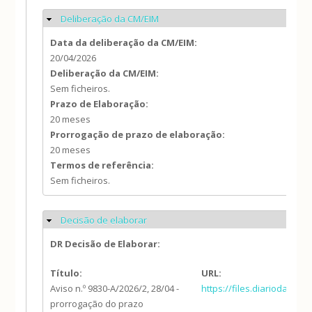
Deliberação da CM/EIM
Ocultar
Data da deliberação da CM/EIM:
20/04/2026
Deliberação da CM/EIM:
Sem ficheiros.
Prazo de Elaboração:
20 meses
Prorrogação de prazo de elaboração:
20 meses
Termos de referência:
Sem ficheiros.
Decisão de elaborar
Ocultar
DR Decisão de Elaborar:
Título:
URL:
Aviso n.º 9830-A/2026/2, 28/04 -
https://files.diariodarep
prorrogação do prazo