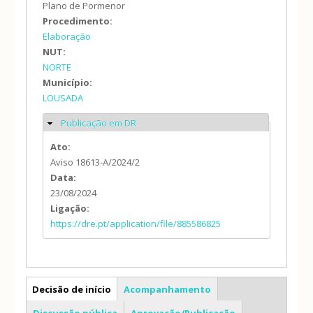
Plano de Pormenor
Procedimento:
Elaboração
NUT:
NORTE
Município:
LOUSADA
Publicação em DR
Ocultar
Ato:
Aviso 18613-A/2024/2
Data:
23/08/2024
Ligação:
https://dre.pt/application/file/885586825
PP
Decisão de início
Acompanhamento
Discussão pública
Aprovação/Publicação