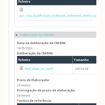
ficheiro
puc_nao_qualificacao_avaliacao_ambiental_anexo_ii.pdf
Deliberação da CM/EIM
Ocultar
Data da deliberação da CM/EIM:
14/05/2024
Deliberação da CM/EIM:
ficheiro
Tamanho
au
1609_delib_cm_d.pdf
240.54 KB
Mi
Prazo de Elaboração:
24 meses
Prorrogação de prazo de elaboração:
24 meses
Termos de referência: