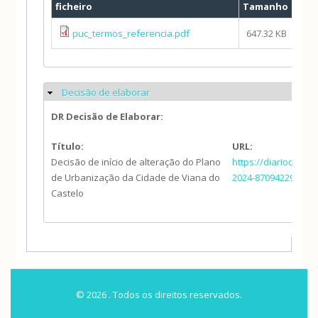
ficheiro
Tamanho
puc_termos_referencia.pdf
647.32 KB
Decisão de elaborar
Ocultar
DR Decisão de Elaborar:
Título:
URL:
Decisão de início de alteração do Plano
https://diariodarep
de Urbanização da Cidade de Viana do
2024-870942294
Castelo
© 2026 . Todos os direitos reservados.