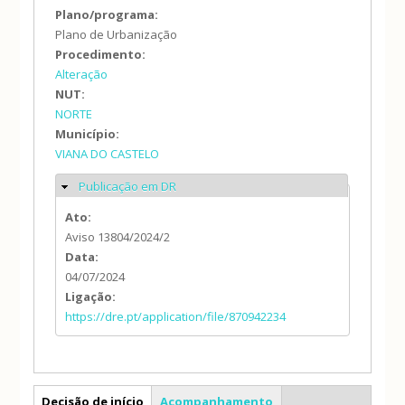
Plano/programa:
Plano de Urbanização
Procedimento:
Alteração
NUT:
NORTE
Município:
VIANA DO CASTELO
Publicação em DR
Ocultar
Ato:
Aviso 13804/2024/2
Data:
04/07/2024
Ligação:
https://dre.pt/application/file/870942234
PP
Decisão de início
Acompanhamento