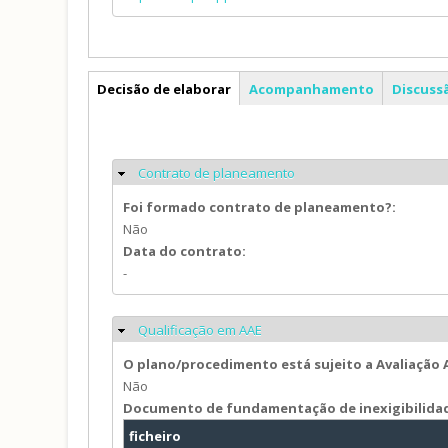
PDM
Decisão de elaborar
Acompanhamento
Discuss
Contrato de planeamento
Ocultar
Foi formado contrato de planeamento?:
Não
Data do contrato:
-
Qualificação em AAE
Ocultar
O plano/procedimento está sujeito a Avaliação
Não
Documento de fundamentação de inexigibilida
ficheiro