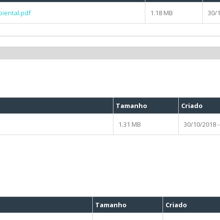
biental.pdf
1.18 MB
30/1
Tamanho
Criado
1.31 MB
30/10/2018 -
Tamanho
Criado