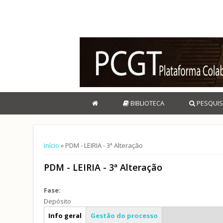
BIBLIOTECA
PESQUIS
Está aqui
Início
» PDM - LEIRIA - 3ª Alteração
PDM - LEIRIA - 3ª Alteração
Fase:
Depósito
Caracterização geral
Info geral
Gestão do processo