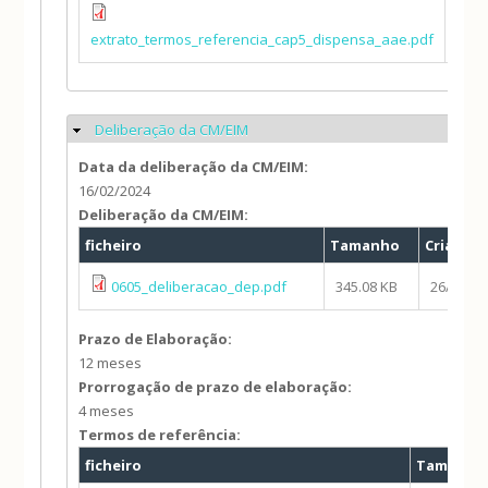
380.
extrato_termos_referencia_cap5_dispensa_aae.pdf
KB
Deliberação da CM/EIM
Ocultar
Data da deliberação da CM/EIM:
16/02/2024
Deliberação da CM/EIM:
ficheiro
Tamanho
Criado
0605_deliberacao_dep.pdf
345.08 KB
26/03/20
Prazo de Elaboração:
12 meses
Prorrogação de prazo de elaboração:
4 meses
Termos de referência:
ficheiro
Tamanho