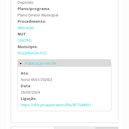
Depósito
Plano/programa:
Plano Diretor Municipal
Procedimento:
Alteração
NUT:
CENTRO
Município:
FIGUEIRA DA FOZ
Publicação em DR
Ocultar
Ato:
Aviso 6561/2024/2
Data:
26/03/2024
Ligação:
https://dre.pt/application/file/857348931