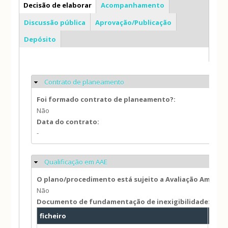
PDM
Decisão de elaborar
Acompanhamento
Discussão pública
Aprovação/Publicação
Depósito
Contrato de planeamento
Ocultar
Foi formado contrato de planeamento?:
Não
Data do contrato:
-
Qualificação em AAE
Ocultar
O plano/procedimento está sujeito a Avaliação Ambien
Não
Documento de fundamentação de inexigibilidade:
ficheiro
Tam