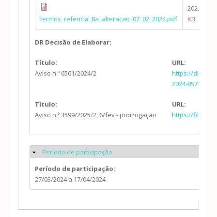
202.49
termos_refencia_8a_alteracao_07_02_2024.pdf
KB
DR Decisão de Elaborar:
Título:
URL:
Aviso n.º 6561/2024/2
https://diariod
2024-85734900
Título:
URL:
Aviso n.º 3599/2025/2, 6/fev - prorrogação
https://files.
Período de participação
Ocultar
Período de participação:
27/03/2024
a
17/04/2024