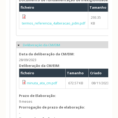
Documento de fundamentação de inexigibilidade:
ficheiro
Tamanho
Cria
293.35
08/1
termos_referencia_4alteracao_pdm.pdf
KB
- 08:
Deliberação da CM/EIM
Ocultar
Data da deliberação da CM/EIM:
28/09/2023
Deliberação da CM/EIM:
ficheiro
Tamanho
Criado
minuta_ata_cm.pdf
672.57 KB
08/11/2023 - 08:
Prazo de Elaboração:
9 meses
Prorrogação de prazo de elaboração:
-