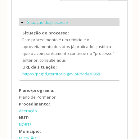
Situação do processo
Ocultar
Situação do processo:
Este procedimento é um reinício e o
aproveitamento dos atos já praticados justifica
que o acompanhamento continue no "processo"
anterior, consulte aqui:
URL da situação:
https://pcgt.dgterritorio.gov.pt/node/8968
Plano/programa:
Plano de Pormenor
Procedimento:
Alteração
NUT:
NORTE
Município:
MONÇÃO