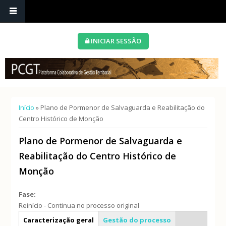
INICIAR SESSÃO
Está aqui
Início
» Plano de Pormenor de Salvaguarda e Reabilitação do
Centro Histórico de Monção
Plano de Pormenor de Salvaguarda e
Reabilitação do Centro Histórico de
Monção
Fase:
Reinício - Continua no processo original
Info geral
Caracterização geral
Gestão do processo