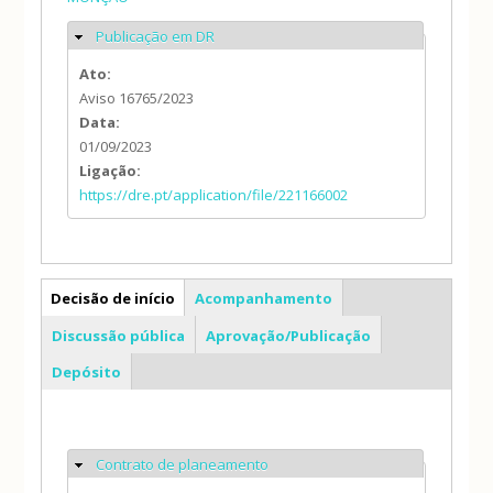
Publicação em DR
Ocultar
Ato:
Aviso 16765/2023
Data:
01/09/2023
Ligação:
https://dre.pt/application/file/221166002
PP
Decisão de início
Acompanhamento
Discussão pública
Aprovação/Publicação
Depósito
Contrato de planeamento
Ocultar