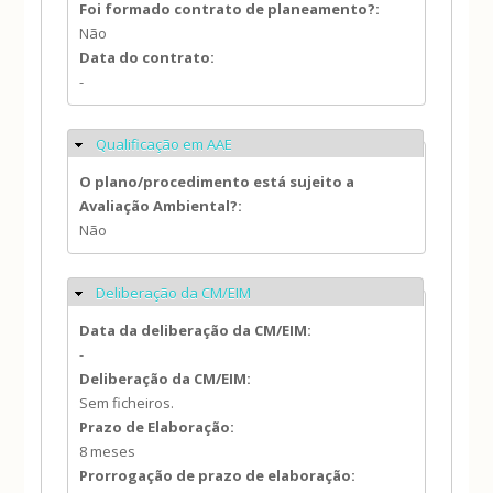
Foi formado contrato de planeamento?:
Não
Data do contrato:
-
Qualificação em AAE
Ocultar
O plano/procedimento está sujeito a
Avaliação Ambiental?:
Não
Deliberação da CM/EIM
Ocultar
Data da deliberação da CM/EIM:
-
Deliberação da CM/EIM:
Sem ficheiros.
Prazo de Elaboração:
8 meses
Prorrogação de prazo de elaboração: