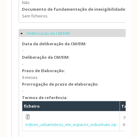
Não
Documento de fundamentação de inexigibilidade:
Sem ficheiros.
Deliberação da CM/EIM
Ocultar
Data da deliberação da CM/EIM:
-
Deliberação da CM/EIM:
-
Prazo de Elaboração:
9 meses
Prorrogação de prazo de elaboração:
-
Termos de referência:
ficheiro
Taman
796.29
indices_urbanisticos_em_espacos_industriais.zip
KB