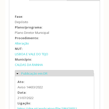
Fase:
Depósito
Plano/programa:
Plano Diretor Municipal
Procedimento:
Alteração
NUT:
LISBOA E VALE DO TEJO
Município:
CALDAS DA RAINHA
Publicação em DR
Ocultar
Ato:
Aviso 14433/2022
Data:
21/07/2022
Ligação:
https://dre.pt/application/file/186429351