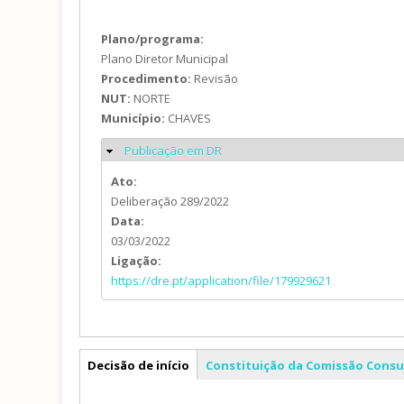
Plano/programa:
Plano Diretor Municipal
Procedimento:
Revisão
NUT:
NORTE
Município:
CHAVES
Publicação em DR
Ocultar
Ato:
Deliberação 289/2022
Data:
03/03/2022
Ligação:
https://dre.pt/application/file/179929621
PDM
Decisão de início
Constituição da Comissão Consu