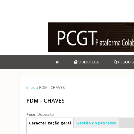
BIBLIOTECA
PESQUIS
Está aqui
Início
» PDM - CHAVES
PDM - CHAVES
Fase:
Depósito
Info geral
Caracterização geral
Gestão do processo