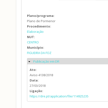
Plano/programa:
Plano de Pormenor
Procedimento:
Elaboração
NUT:
CENTRO
Município:
FIGUEIRA DA FOZ
Publicação em DR
Ocultar
Ato:
Aviso 4138/2018
Data:
27/03/2018
Ligação:
https://dre.pt/application/file/114925235