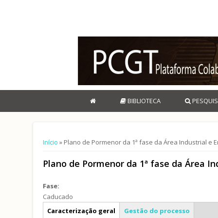
BIBLIOTECA
PESQUIS
Está aqui
Início
» Plano de Pormenor da 1ª fase da Área Industrial e 
Plano de Pormenor da 1ª fase da Área In
Fase:
Caducado
Info geral
Caracterização geral
Gestão do processo