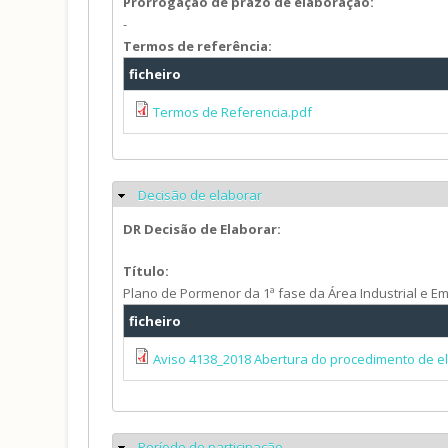
Prorrogação de prazo de elaboração:
-
Termos de referência:
ficheiro
Termos de Referencia.pdf
Decisão de elaborar
Ocultar
DR Decisão de Elaborar:
Título:
Plano de Pormenor da 1ª fase da Área Industrial e E
ficheiro
Aviso 4138_2018 Abertura do procedimento de e
Período de participação
Ocultar