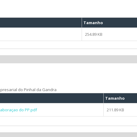
Tamanho
254.89 KB
mpresarial do Pinhal da Gandra
Tamanho
laboraçao do PP.pdf
211.89 KB