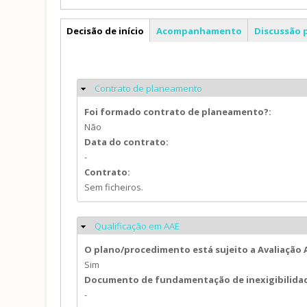
PP
Decisão de início
Acompanhamento
Discussão 
Contrato de planeamento
Ocultar
Foi formado contrato de planeamento?:
Não
Data do contrato:
-
Contrato:
Sem ficheiros.
Qualificação em AAE
Ocultar
O plano/procedimento está sujeito a Avaliação
Sim
Documento de fundamentação de inexigibilida
-