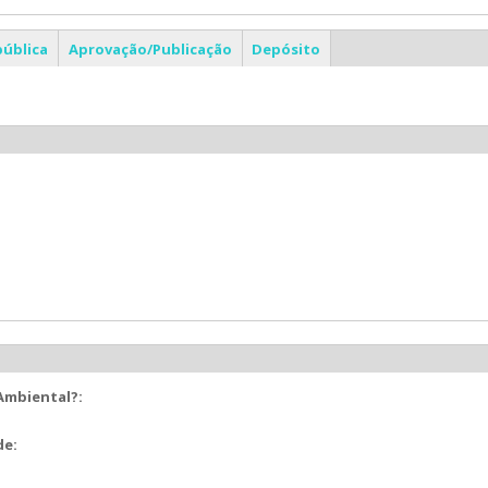
pública
Aprovação/Publicação
Depósito
 Ambiental?:
de: