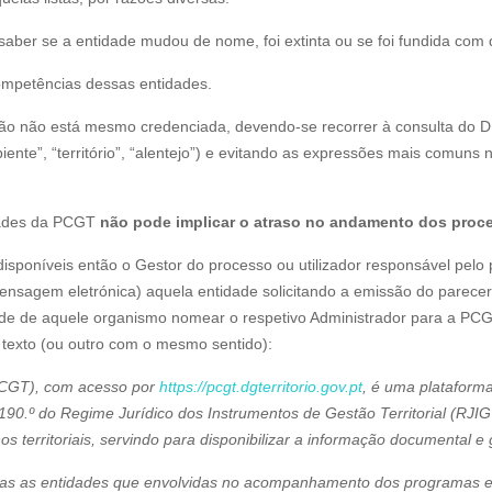
saber se a entidade mudou de nome, foi extinta ou se foi fundida com 
mpetências dessas entidades.
stão não está mesmo credenciada, devendo-se recorrer à consulta d
iente”, “território”, “alentejo”) e evitando as expressões mais comuns n
idades da PCGT
não pode implicar o atraso no andamento dos pro
sponíveis então o Gestor do processo ou utilizador responsável pelo
 mensagem eletrónica) aquela entidade solicitando a emissão do parec
e de aquele organismo nomear o respetivo Administrador para a PCGT
e texto (ou outro com o mesmo sentido):
(PCGT), com acesso por
https://pcgt.dgterritorio.gov.pt
, é uma plataforma 
190.º do Regime Jurídico dos Instrumentos de Gestão Territorial (RJIG
territoriais, servindo para disponibilizar a informação documental e 
todas as entidades que envolvidas no acompanhamento dos programas e 