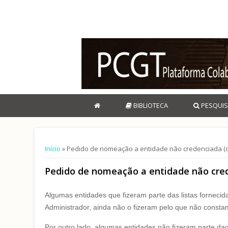
BIBLIOTECA
PESQUIS
Está aqui
Início
» Pedido de nomeação a entidade não credenciada (qu
Pedido de nomeação a entidade não crede
Algumas entidades que fizeram parte das listas fornec
Administrador, ainda não o fizeram pelo que não consta
Por outro lado, algumas entidades não fizeram parte daqu