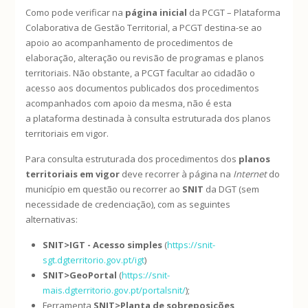
Como pode verificar na
página inicial
da PCGT – Plataforma
Colaborativa de Gestão Territorial, a PCGT destina-se ao
apoio ao acompanhamento de procedimentos de
elaboração, alteração ou revisão de programas e planos
territoriais. Não obstante, a PCGT facultar ao cidadão o
acesso aos documentos publicados dos procedimentos
acompanhados com apoio da mesma, não é esta
a plataforma destinada à consulta estruturada dos planos
territoriais em vigor.
Para consulta estruturada dos procedimentos dos
planos
territoriais em vigor
deve recorrer à página na
Internet
do
município em questão ou recorrer ao
SNIT
da DGT (sem
necessidade de credenciação), com as seguintes
alternativas:
SNIT>IGT - Acesso simples
(
https://snit-
sgt.dgterritorio.gov.pt/igt
)
SNIT>GeoPortal
(
https://snit-
mais.dgterritorio.gov.pt/portalsnit/
);
Ferramenta
SNIT>Planta de sobreposições