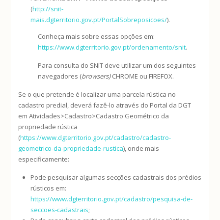
(
http://snit-
mais.dgterritorio.gov.pt/PortalSobreposicoes/
).
Conheça mais sobre essas opções em:
https://www.dgterritorio.gov.pt/ordenamento/snit
.
Para consulta do SNIT deve utilizar um dos seguintes
navegadores (
browsers)
CHROME ou FIREFOX.
Se o que pretende é localizar uma parcela rústica no
cadastro predial, deverá fazê-lo através do Portal da DGT
em Atividades>Cadastro>Cadastro Geométrico da
propriedade rústica
(
https://www.dgterritorio.gov.pt/cadastro/cadastro-
geometrico-da-propriedade-rustica
), onde mais
especificamente:
Pode pesquisar algumas secções cadastrais dos prédios
rústicos em:
https://www.dgterritorio.gov.pt/cadastro/pesquisa-de-
seccoes-cadastrais
;