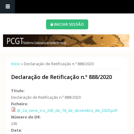
INICIAR SESSÃO
Está aqui
Início
» Declaração de Retificação n.º 888/2020
Declaração de Retificação n.º 888/2020
Título:
Declaração de Retificação n.º 888/2020
Ficheiro:
dr_2a_serie_n.o_245_de_18_de_dezembro_de_2020.pdf
Número do DR:
245
Data: