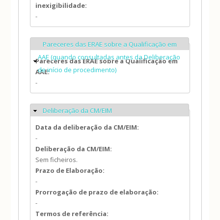
inexigibilidade:
-
Pareceres das ERAE sobre a Qualificação em
Ocultar
AAE (quando consultadas antes da Deliberação
Pareceres das ERAE sobre a Qualificação em
de início de procedimento)
AAE:
-
Deliberação da CM/EIM
Ocultar
Data da deliberação da CM/EIM:
-
Deliberação da CM/EIM:
Sem ficheiros.
Prazo de Elaboração:
-
Prorrogação de prazo de elaboração:
-
Termos de referência: