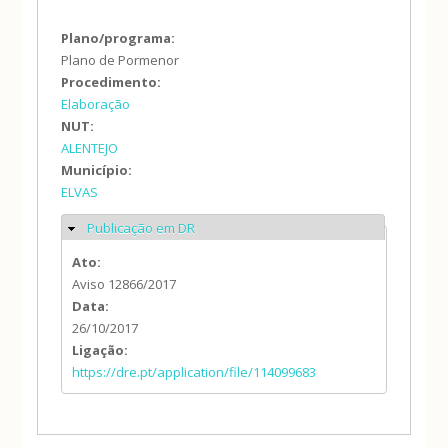
Plano/programa:
Plano de Pormenor
Procedimento:
Elaboração
NUT:
ALENTEJO
Município:
ELVAS
Publicação em DR
Ocultar
Ato:
Aviso 12866/2017
Data:
26/10/2017
Ligação:
https://dre.pt/application/file/114099683