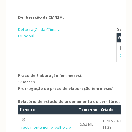
Deliberação da CM/EIM:
Deliberação da Câmara
Deliber
Muncipal
ficheir
202
03_del
Prazo de Elaboração (em meses):
12 meses
Prorrogação de prazo de elaboração (em meses):
-
Relatório de estado do ordenamento do território:
ficheiro
Tamanho
Criado
10/07/2020 -
5.92 MB
reot_montemor_o_velho.zip
11:28