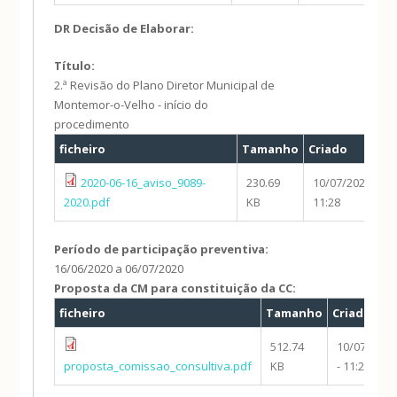
DR Decisão de Elaborar:
Título:
2.ª Revisão do Plano Diretor Municipal de
Montemor-o-Velho - início do
procedimento
ficheiro
Tamanho
Criado
2020-06-16_aviso_9089-
230.69
10/07/2020 -
2020.pdf
KB
11:28
Período de participação preventiva:
16/06/2020
a
06/07/2020
Proposta da CM para constituição da CC:
ficheiro
Tamanho
Criado
512.74
10/07/2020
proposta_comissao_consultiva.pdf
KB
- 11:28