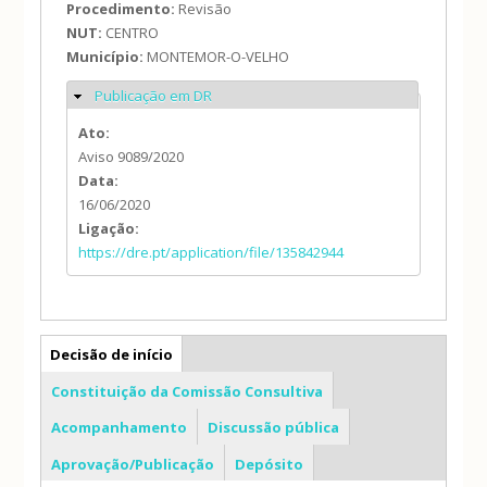
Procedimento:
Revisão
NUT:
CENTRO
Município:
MONTEMOR-O-VELHO
Publicação em DR
Ocultar
Ato:
Aviso 9089/2020
Data:
16/06/2020
Ligação:
https://dre.pt/application/file/135842944
PDM
Decisão de início
Constituição da Comissão Consultiva
Acompanhamento
Discussão pública
Aprovação/Publicação
Depósito