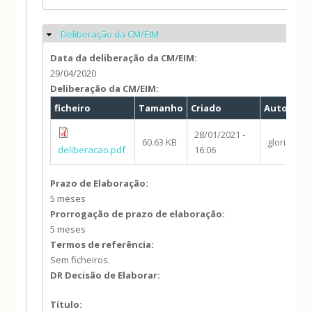
Deliberação da CM/EIM
Ocultar
Data da deliberação da CM/EIM:
29/04/2020
Deliberação da CM/EIM:
ficheiro
Tamanho
Criado
Autor
28/01/2021 -
60.63 KB
gloria.qui
deliberacao.pdf
16:06
Prazo de Elaboração:
5 meses
Prorrogação de prazo de elaboração:
5 meses
Termos de referência:
Sem ficheiros.
DR Decisão de Elaborar:
Título: