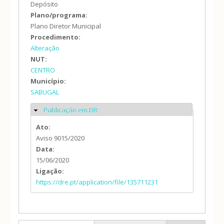
Depósito
Plano/programa:
Plano Diretor Municipal
Procedimento:
Alteração
NUT:
CENTRO
Município:
SABUGAL
Publicação em DR
Ocultar
Ato:
Aviso 9015/2020
Data:
15/06/2020
Ligação:
https://dre.pt/application/file/135711231