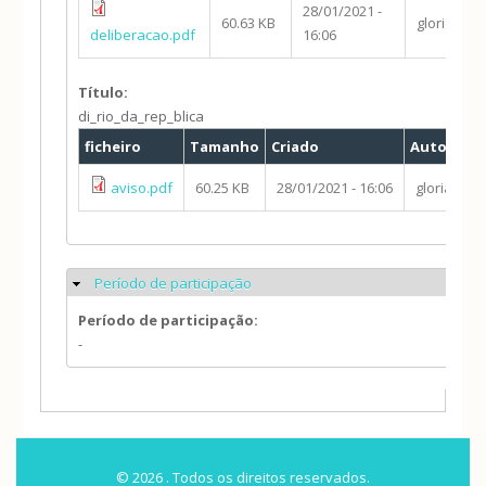
28/01/2021 -
60.63 KB
gloria.qui
deliberacao.pdf
16:06
Título:
di_rio_da_rep_blica
ficheiro
Tamanho
Criado
Autor
aviso.pdf
60.25 KB
28/01/2021 - 16:06
gloria.qui
Período de participação
Ocultar
Período de participação:
-
© 2026 . Todos os direitos reservados.