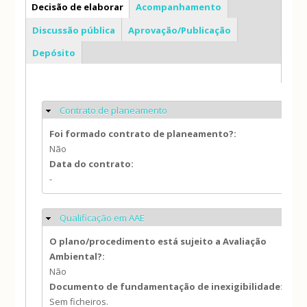
PDM
Decisão de elaborar
Acompanhamento
Discussão pública
Aprovação/Publicação
Depósito
Contrato de planeamento
Ocultar
Foi formado contrato de planeamento?:
Não
Data do contrato:
-
Qualificação em AAE
Ocultar
O plano/procedimento está sujeito a Avaliação
Ambiental?:
Não
Documento de fundamentação de inexigibilidade:
Sem ficheiros.