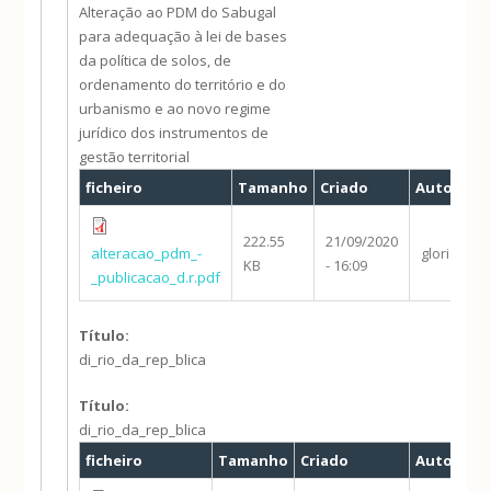
Alteração ao PDM do Sabugal
para adequação à lei de bases
da política de solos, de
ordenamento do território e do
urbanismo e ao novo regime
jurídico dos instrumentos de
gestão territorial
ficheiro
Tamanho
Criado
Autor
222.55
21/09/2020
alteracao_pdm_-
gloria.qui
KB
- 16:09
_publicacao_d.r.pdf
Título:
di_rio_da_rep_blica
Título:
di_rio_da_rep_blica
ficheiro
Tamanho
Criado
Autor