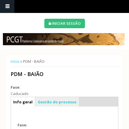
INICIAR SESSÃO
Está aqui
Início
» PDM - BAIÃO
PDM - BAIÃO
Fase:
Caducado
Caracterização geral
Info geral
Gestão do processo
(separador
ativo)
Fase: