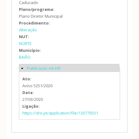
Caducado
Plano/programa:
Plano Diretor Municipal
Procedimento:
Alteração
NUT:
NORTE
Município:
BAIÃO
Publicação em DR
Ocultar
Ato:
Aviso 5251/2020
Data:
27/03/2020
Ligação:
https://dre.pt/application/file/130779331