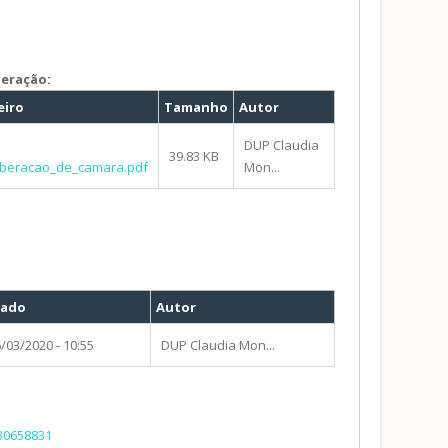
beração:
eiro
Tamanho
Autor
DUP Claudia
39.83 KB
iberacao_de_camara.pdf
Mon...
iado
Autor
/03/2020 - 10:55
DUP Claudia Mon...
130658831