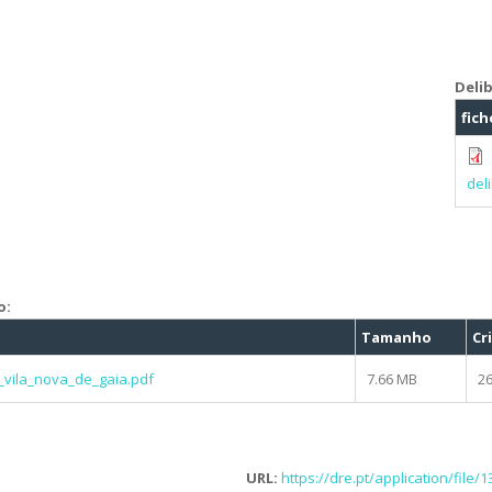
Deli
fich
del
o:
Tamanho
Cr
vila_nova_de_gaia.pdf
7.66 MB
26
URL:
https://dre.pt/application/file/