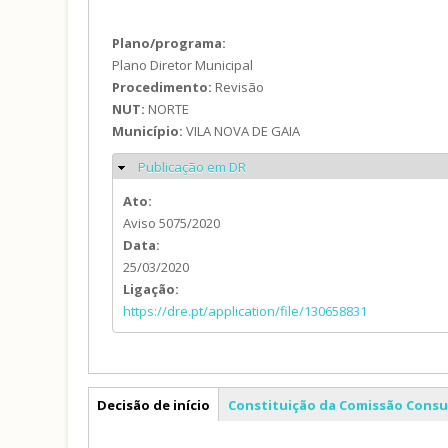
Plano/programa:
Plano Diretor Municipal
Procedimento:
Revisão
NUT:
NORTE
Município:
VILA NOVA DE GAIA
Publicação em DR
Ocultar
Ato:
Aviso 5075/2020
Data:
25/03/2020
Ligação:
https://dre.pt/application/file/130658831
PDM
Decisão de início
Constituição da Comissão Consu