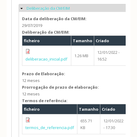
Deliberação da CM/EIM
Ocultar
Data da deliberação da CM/EIM:
29/07/2019
Deliberação da CM/EIM:
ficheiro
Tamanho
Criado
aut
12/01/2022 -
1.26 MB
bru
deliberacao_inicial.pdf
16:52
Prazo de Elaboração:
12 meses
Prorrogação de prazo de elaboração:
12 meses
Termos de referência:
ficheiro
Tamanho
Criado
aut
655.71
12/01/2022
bru
termos_de_referencia.pdf
KB
- 17:30