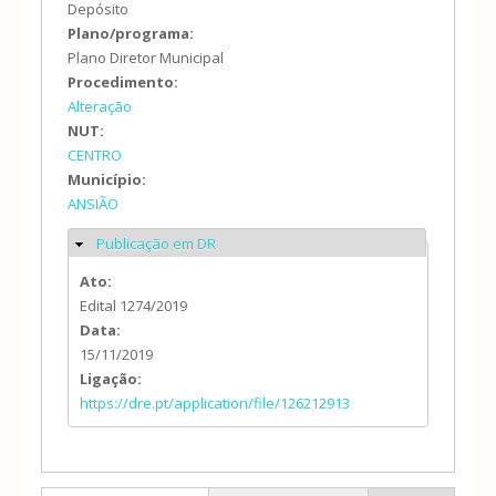
Depósito
Plano/programa:
Plano Diretor Municipal
Procedimento:
Alteração
NUT:
CENTRO
Município:
ANSIÃO
Publicação em DR
Ocultar
Ato:
Edital 1274/2019
Data:
15/11/2019
Ligação:
https://dre.pt/application/file/126212913