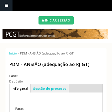
INICIAR SESSÃO
Está aqui
Início
» PDM - ANSIÃO (adequação ao RJIGT)
PDM - ANSIÃO (adequação ao RJIGT)
Fase:
Depósito
Caracterização geral
Info geral
Gestão do processo
Fase: