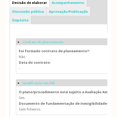
PDM
Decisão de elaborar
Acompanhamento
Discussão pública
Aprovação/Publicação
Depósito
Contrato de planeamento
Ocultar
Foi formado contrato de planeamento?:
Não
Data do contrato:
-
Qualificação em AAE
Ocultar
O plano/procedimento está sujeito a Avaliação Ambien
Sim
Documento de fundamentação de inexigibilidade:
Sem ficheiros.