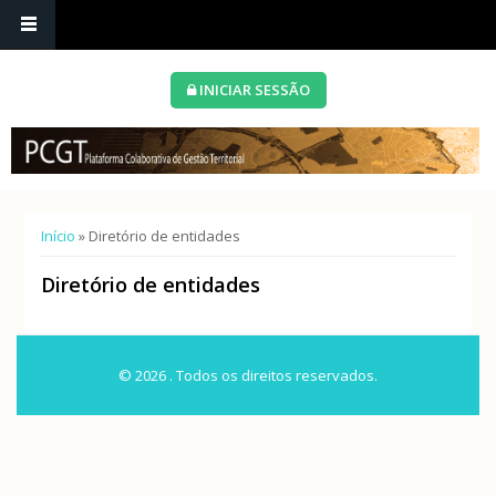
INICIAR SESSÃO
Está aqui
Início
» Diretório de entidades
Diretório de entidades
© 2026 . Todos os direitos reservados.