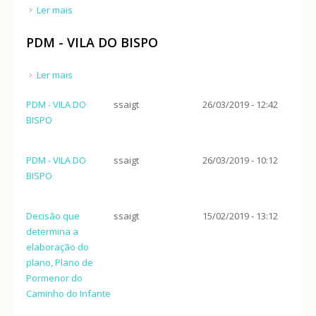
Ler mais
acerca de Programa da Orla Costeira Odeceixe-
Vilamoura (POC-OV)
PDM - VILA DO BISPO
Ler mais
acerca de PDM - VILA DO BISPO
PDM - VILA DO
ssaigt
26/03/2019 - 12:42
BISPO
PDM - VILA DO
ssaigt
26/03/2019 - 10:12
BISPO
Decisão que
ssaigt
15/02/2019 - 13:12
determina a
elaboração do
plano, Plano de
Pormenor do
Caminho do Infante