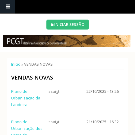
INICIAR SESSÃO
Está aqui
Início
» VENDAS NOVAS
VENDAS NOVAS
Plano de
ssaigt
22/10/2025 - 13:26
Urbanização da
Landeira
Plano de
ssaigt
21/10/2025 - 16:32
Urbanização dos
Foros da