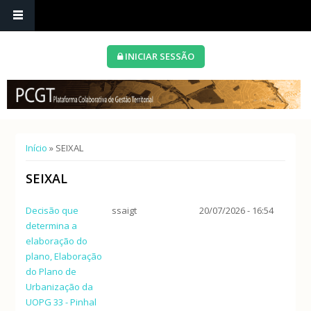
INICIAR SESSÃO
Está aqui
Início
» SEIXAL
SEIXAL
Decisão que
ssaigt
20/07/2026 - 16:54
determina a
elaboração do
plano, Elaboração
do Plano de
Urbanização da
UOPG 33 - Pinhal